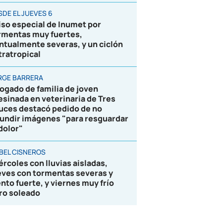
SDE EL JUEVES 6
iso especial de Inumet por
rmentas muy fuertes,
ntualmente severas, y un ciclón
tratropical
RGE BARRERA
ogado de familia de joven
esinada en veterinaria de Tres
uces destacó pedido de no
fundir imágenes "para resguardar
 dolor"
BEL CISNEROS
ércoles con lluvias aisladas,
eves con tormentas severas y
ento fuerte, y viernes muy frío
ro soleado