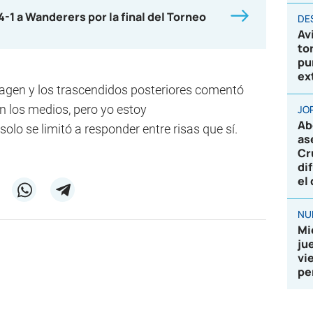
4-1 a Wanderers por la final del Torneo
DE
Av
to
pu
ex
magen y los trascendidos posteriores comentó
n los medios, pero yo estoy
JO
Ab
solo se limitó a responder entre risas que sí.
as
Cr
di
el
NU
Mi
ju
vi
pe