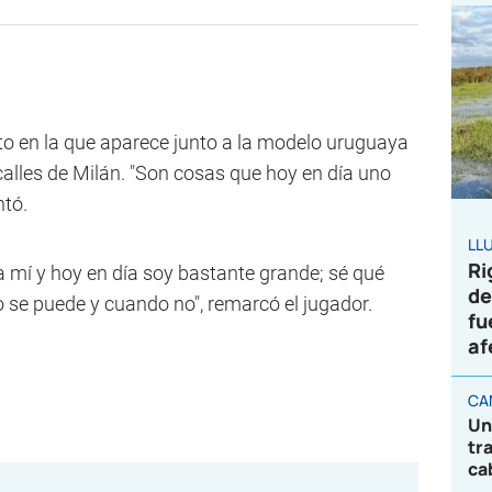
to en la que aparece junto a la modelo uruguaya
calles de Milán. "Son cosas que hoy en día uno
ntó.
LL
Ri
a mí y hoy en día soy bastante grande; sé qué
de
o se puede y cuando no", remarcó el jugador.
fu
af
CA
Un
tr
ca