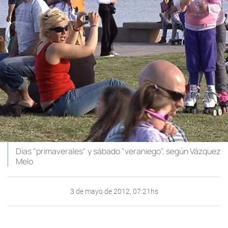
Días "primaverales" y sábado "veraniego", según Vázquez
Melo
3 de mayo de 2012, 07:21hs