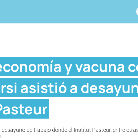
 economía y vacuna c
rsi asistió a desayu
 Pasteur
un desayuno de trabajo donde el Institut Pasteur, entre ot
.