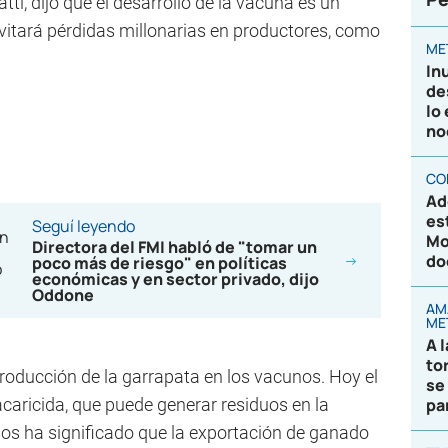
tti, dijo que el desarrollo de la vacuna es un
evitará pérdidas millonarias en productores, como
ME
In
de
lo
no
CO
Ad
es
Seguí leyendo
Mo
Directora del FMI habló de "tomar un
do
poco más de riesgo" en políticas
económicas y en sector privado, dijo
Oddone
AM
ME
A 
to
roducción de la garrapata en los vacunos. Hoy el
se
acaricida, que puede generar residuos en la
pa
sos ha significado que la exportación de ganado