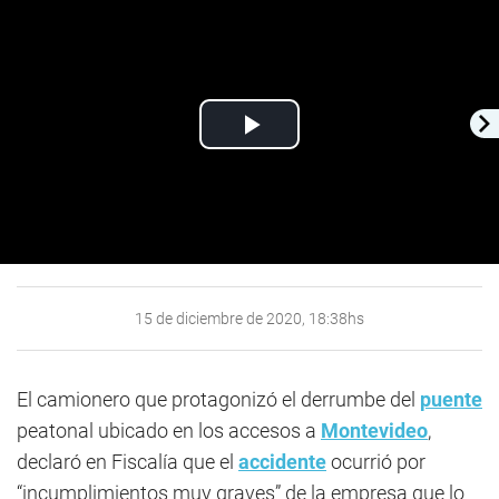
Play
Video
15 de diciembre de 2020, 18:38hs
El camionero que protagonizó el derrumbe del
puente
peatonal ubicado en los accesos a
Montevideo
,
declaró en Fiscalía que el
accidente
ocurrió por
“incumplimientos muy graves” de la empresa que lo