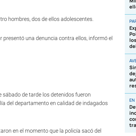
Mi
el
tro hombres, dos de ellos adolescentes.
PA
Ex
Po
or presentó una denuncia contra ellos, informó el
lo
de
AVE
Si
de
au
re
 sábado de tarde los detenidos fueron
EN
alía del departamento en calidad de indagados
De
in
co
tr
aron en el momento que la policía sacó del