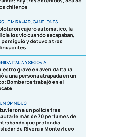
ramar; hay tres detenidos, dos de
los chilenos
RQUE MIRAMAR, CANELONES
plotaron cajero automático, la
licía los vio cuando escapaban,
s persiguió y detuvo a tres
lincuentes
NIDA ITALIA Y SEGOVIA
niestro grave en avenida Italia
jó a una persona atrapada en un
to; Bomberos trabajó en el
scate
 UN ÓMNIBUS
tuvieron a un policía tras
cautarle más de 70 perfumes de
ntrabando que pretendía
asladar de Rivera a Montevideo