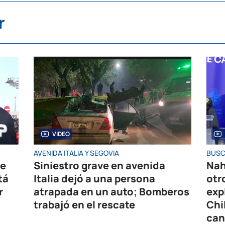
r
VIDEO
AVENIDA ITALIA Y SEGOVIA
BUSC
de
Siniestro grave en avenida
Nah
tá
Italia dejó a una persona
otr
r
atrapada en un auto; Bomberos
exp
trabajó en el rescate
Chi
can