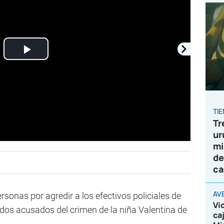
Play
Video
TI
Tr
ur
mi
de
ca
AV
rsonas por agredir a los efectivos policiales de
Vi
 dos acusados del crimen de la niña Valentina de
ca