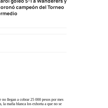
arol goleó 5-1 a Wanderers y
coronó campeón del Torneo
ermedio