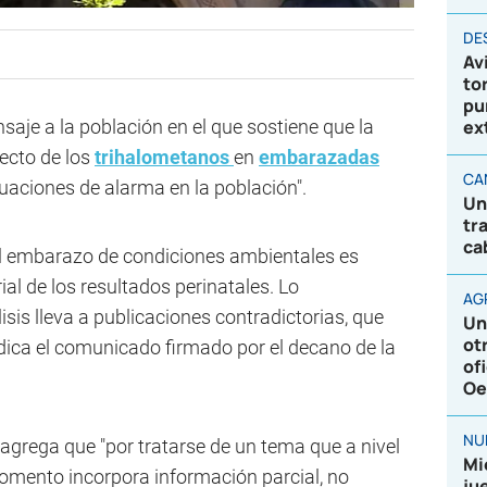
DE
Av
to
pu
saje a la población en el que sostiene que la
ex
fecto de los
trihalometanos
en
embarazadas
CA
ituaciones de alarma en la población".
Un
tr
ca
 el embarazo de condiciones ambientales es
al de los resultados perinatales. Lo
AG
isis lleva a publicaciones contradictorias, que
Un
ot
ndica el comunicado firmado por el decano de la
of
Oe
NU
n agrega que "por tratarse de un tema que a nivel
Mi
momento incorpora información parcial, no
ju