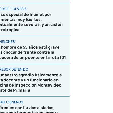
SDE EL JUEVES 6
iso especial de Inumet por
rmentas muy fuertes,
ntualmente severas, y un ciclón
tratropical
NELONES
 hombre de 55 años está grave
as chocar de frente contra la
becera de un puente en la ruta 101
RESOR DETENIDO
 maestro agredió físicamente a
ra docente y un funcionario en
icina de Inspección Montevideo
ste de Primaria
BEL CISNEROS
ércoles con lluvias aisladas,
eves con tormentas severas y