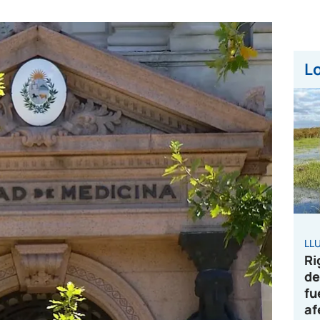
Lo
LL
Ri
de
fu
af