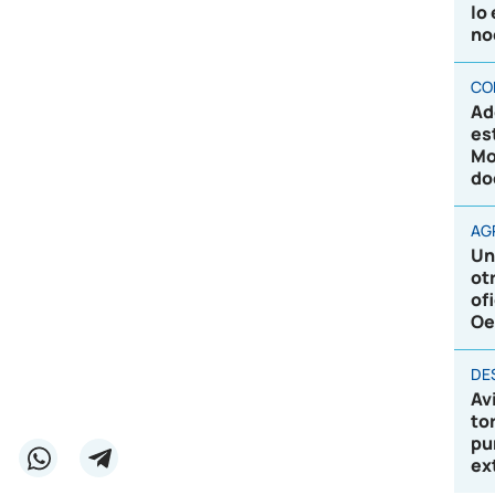
lo
no
CO
Ad
es
Mo
do
AG
Un
ot
of
Oe
DE
Av
to
pu
ex