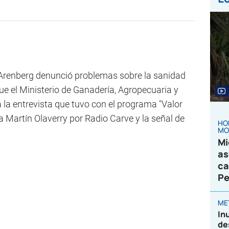
'Arenberg denunció problemas sobre la sanidad
que el Ministerio de Ganadería, Agropecuaria y
á la entrevista que tuvo con el programa "Valor
 Martín Olaverry por Radio Carve y la señal de
HO
MO
Mi
as
ca
Pe
ME
In
de