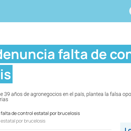
enuncia falta de con
is
 39 años de agronegocios en el país, plantea la falsa op
rias
 estatal por brucelosis
Lo