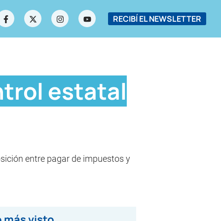
RECIBÍ EL NEWSLETTER
trol estatal
osición entre pagar de impuestos y
 más visto