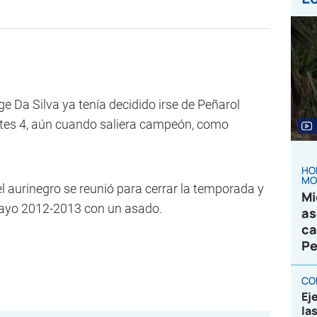
 Da Silva ya tenía decidido irse de Peñarol
artes 4, aún cuando saliera campeón, como
HO
MO
l aurinegro se reunió para cerrar la temporada y
Mi
guayo 2012-2013 con un asado.
as
ca
Pe
CO
Ej
la