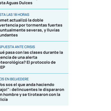
sta Aguas Dulces
STA LAS 18 HORAS
umet actualizó la doble
vertencia por tormentas fuertes
puntualmente severas, y lluvias
undantes
SPUESTA ANTE CRISIS
ué pasa con las clases durante la
gencia de una alerta
teorológica? El protocolo de
EP
ROS EN BELVEDERE
Vos sos el que anda haciendo
lajo!": delincuentes le dispararon
un hombre y se tirotearon con la
licía