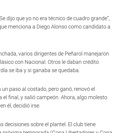
 Se dijo que yo no era técnico de cuadro grande”,
, que menciona a Diego Alonso como candidato a
nchada, varios dirigentes de Peñarol manejaron
clásico con Nacional. Otros le daban crédito
erdía se iba y si ganaba se quedaba.
 un paso al costado, pero ganó, renovó el
ta el final, y salió campeón. Ahora, algo molesto
n él, decidió irse.
ecisiones sobre el plantel. El club tiene
 la próxima temporada (Copa Libertadores y Copa