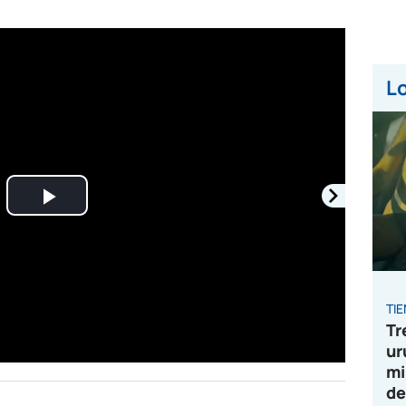
Lo
Play
Video
TI
Tr
ur
mi
de