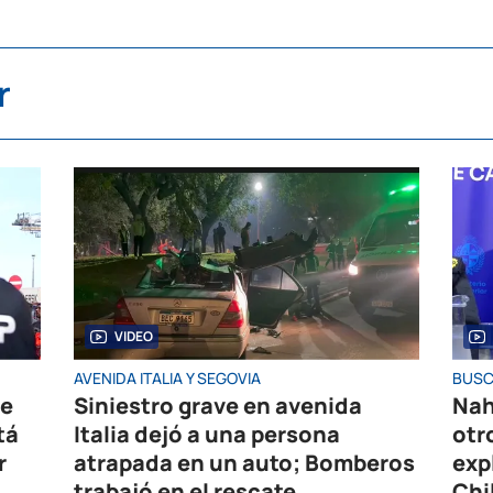
r
VIDEO
AVENIDA ITALIA Y SEGOVIA
BUSC
de
Siniestro grave en avenida
Nah
tá
Italia dejó a una persona
otr
r
atrapada en un auto; Bomberos
exp
trabajó en el rescate
Chi