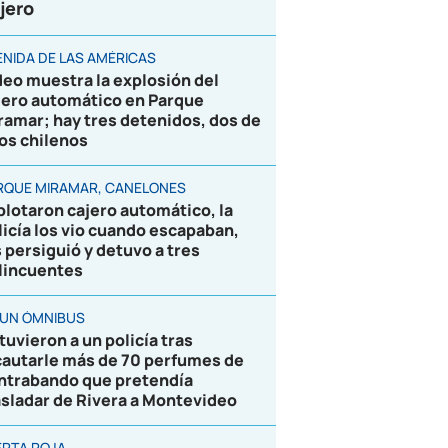
jero
ENIDA DE LAS AMÉRICAS
deo muestra la explosión del
jero automático en Parque
ramar; hay tres detenidos, dos de
los chilenos
RQUE MIRAMAR, CANELONES
plotaron cajero automático, la
licía los vio cuando escapaban,
s persiguió y detuvo a tres
lincuentes
 UN ÓMNIBUS
tuvieron a un policía tras
cautarle más de 70 perfumes de
ntrabando que pretendía
asladar de Rivera a Montevideo
ERTA ROJA