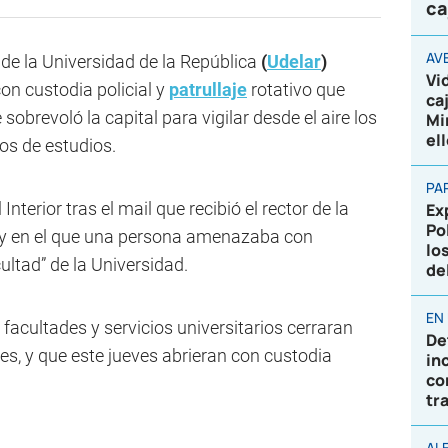
ca
AV
s de la Universidad de la República
(
Udelar
)
Vi
on custodia policial y
patrullaje
rotativo que
ca
sobrevoló la capital para vigilar desde el aire los
Mi
el
os de estudios.
PA
Interior tras el mail que recibió el rector de la
Ex
Po
 y en el que una persona amenazaba con
lo
ultad” de la Universidad.
de
EN
facultades y servicios universitarios cerraran
De
es, y que este jueves abrieran con custodia
in
co
tr
AL