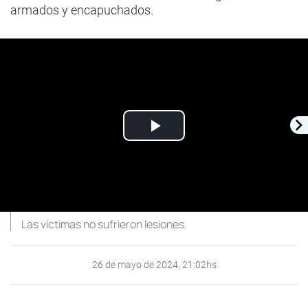
armados y encapuchados.
Play
Video
Las víctimas no sufrieron lesiones.
26 de mayo de 2024, 21:02hs