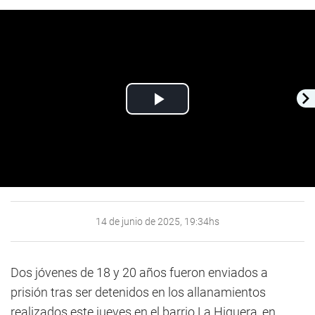
Play
Video
14 de junio de 2025, 19:34hs
Dos jóvenes de 18 y 20 años fueron enviados a
prisión tras ser detenidos en los allanamientos
realizados este jueves en el barrio La Higuera, en