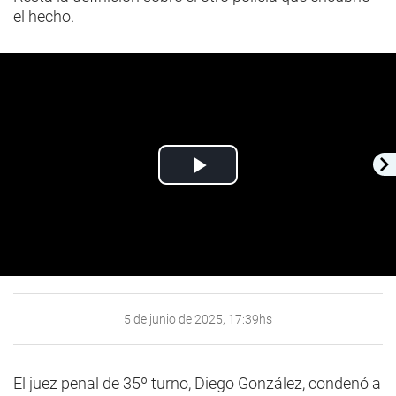
el hecho.
Play
Video
5 de junio de 2025, 17:39hs
El juez penal de 35º turno, Diego González, condenó a