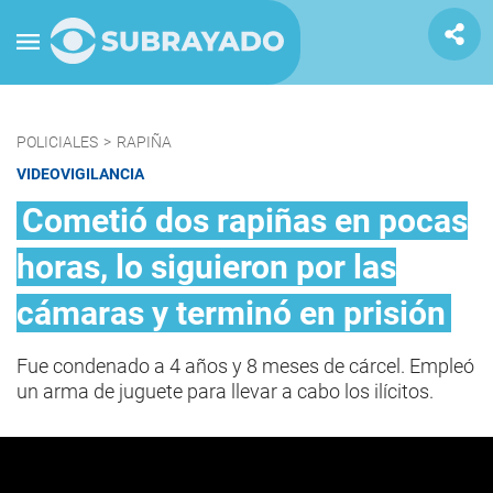
POLICIALES
>
RAPIÑA
VIDEOVIGILANCIA
Cometió dos rapiñas en pocas
horas, lo siguieron por las
cámaras y terminó en prisión
Fue condenado a 4 años y 8 meses de cárcel. Empleó
un arma de juguete para llevar a cabo los ilícitos.