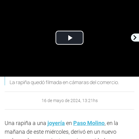
Play
Video
La rapiña quedó filmada en cámaras del comercio.
16 de mayo de 2024, 13:21hs
Una rapiña a una
joyería
en
Paso Molino
, en la
mañana de este miércoles, derivó en un nuevo