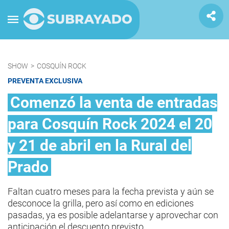
SHOW
>
COSQUÍN ROCK
PREVENTA EXCLUSIVA
Comenzó la venta de entradas
para Cosquín Rock 2024 el 20
y 21 de abril en la Rural del
Prado
Faltan cuatro meses para la fecha prevista y aún se
desconoce la grilla, pero así como en ediciones
pasadas, ya es posible adelantarse y aprovechar con
anticipación el descuento previsto.