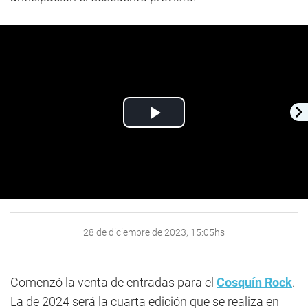
Play
Video
28 de diciembre de 2023, 15:05hs
Comenzó la venta de entradas para el
Cosquín Rock
.
La de 2024 será la cuarta edición que se realiza en