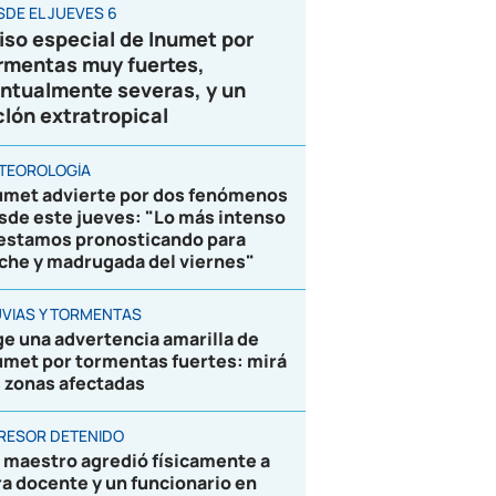
SDE EL JUEVES 6
iso especial de Inumet por
rmentas muy fuertes,
ntualmente severas, y un
clón extratropical
TEOROLOGÍA
umet advierte por dos fenómenos
sde este jueves: "Lo más intenso
 estamos pronosticando para
che y madrugada del viernes"
UVIAS Y TORMENTAS
ge una advertencia amarilla de
umet por tormentas fuertes: mirá
s zonas afectadas
RESOR DETENIDO
 maestro agredió físicamente a
ra docente y un funcionario en