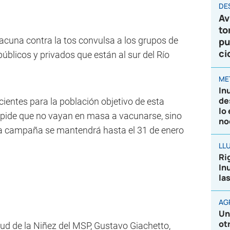
DE
Av
to
vacuna contra la tos convulsa a los grupos de
pu
ci
públicos y privados que están al sur del Río
ME
In
de
cientes para la población objetivo de esta
lo
pide que no vayan en masa a vacunarse, sino
no
La campaña se mantendrá hasta el 31 de enero
LL
Ri
In
la
AG
Un
ot
ud de la Niñez del MSP, Gustavo Giachetto,