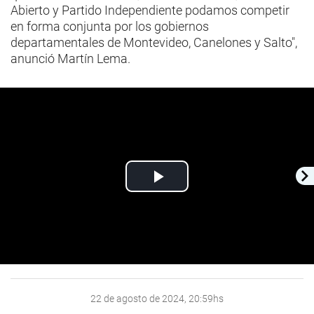
Abierto y Partido Independiente podamos competir
en forma conjunta por los gobiernos
departamentales de Montevideo, Canelones y Salto",
anunció Martín Lema.
Play
Video
22 de agosto de 2024, 20:59hs