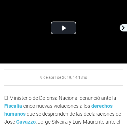
Play
Video
9 de abril de 2019, 14:18hs
El Ministerio de Defensa Nacional denunció ante la
Fiscalía
cinco nuevas violaciones a los
derechos
humanos
que se desprenden de las declaraciones de
José
Gavazzo
, Jorge Silveira y Luis Maurente ante el