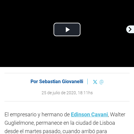
Play
Video
Por
Sebastian Giovanelli
@
25 de julio de 2020, 18:11hs
El empresario y hermano de
Edinson Cavani
, Walter
Guglielmone, permanece en la ciudad de Lisboa
desde el martes pasado, cuando arribó para