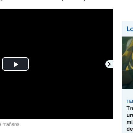
Lo
Play
Video
TI
Tr
ur
mi
la mañana.
de