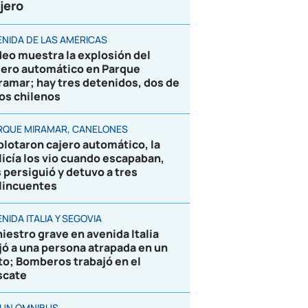
jero
ENIDA DE LAS AMÉRICAS
deo muestra la explosión del
jero automático en Parque
ramar; hay tres detenidos, dos de
los chilenos
RQUE MIRAMAR, CANELONES
plotaron cajero automático, la
licía los vio cuando escapaban,
s persiguió y detuvo a tres
lincuentes
NIDA ITALIA Y SEGOVIA
niestro grave en avenida Italia
jó a una persona atrapada en un
to; Bomberos trabajó en el
scate
 UN ÓMNIBUS