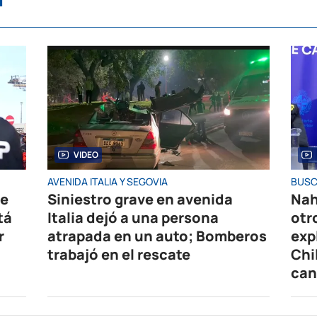
VIDEO
AVENIDA ITALIA Y SEGOVIA
BUSC
de
Siniestro grave en avenida
Nah
tá
Italia dejó a una persona
otr
r
atrapada en un auto; Bomberos
exp
trabajó en el rescate
Chi
can