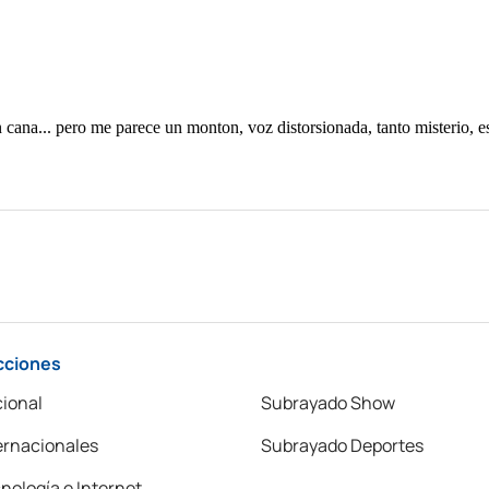
cciones
ional
Subrayado Show
ernacionales
Subrayado Deportes
nología e Internet