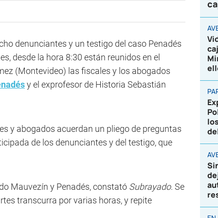
ca
AV
Vi
cho denunciantes y un testigo del caso Penadés
ca
, desde la hora 8:30 están reunidos en el
Mi
el
mez (Montevideo) las fiscales y los abogados
enadés
y el exprofesor de Historia Sebastián
PA
Ex
Po
lo
cales y abogados acuerdan un pliego de preguntas
de
ticipada de los denunciantes y del testigo, que
AVE
Si
de
au
gado Mauvezín y Penadés, constató
Subrayado
. Se
re
tes transcurra por varias horas, y repite
EN