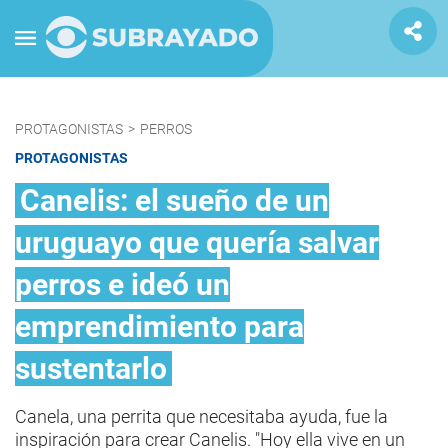
PROTAGONISTAS
>
PERROS
PROTAGONISTAS
Canelis: el sueño de un
uruguayo que quería salvar
perros e ideó un
emprendimiento para
sustentarlo
Canela, una perrita que necesitaba ayuda, fue la
inspiración para crear Canelis. "Hoy ella vive en un