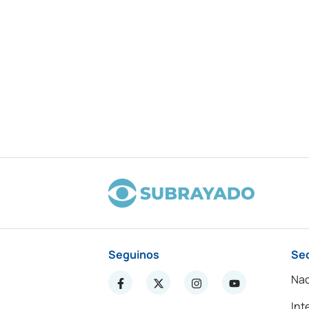
Seguinos
Se
Nac
Int