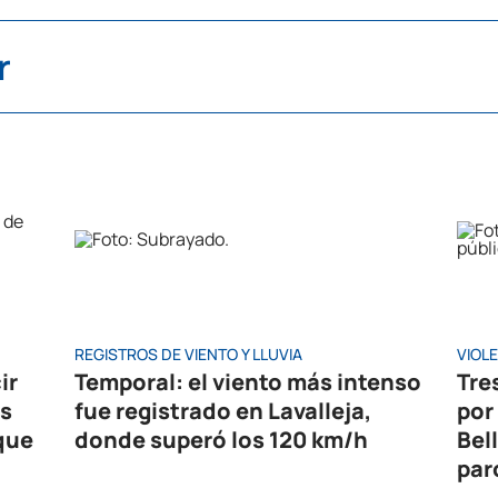
r
REGISTROS DE VIENTO Y LLUVIA
VIOL
ir
Temporal: el viento más intenso
Tre
es
fue registrado en Lavalleja,
por
que
donde superó los 120 km/h
Bel
par