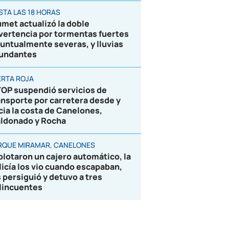
STA LAS 18 HORAS
umet actualizó la doble
vertencia por tormentas fuertes
puntualmente severas, y lluvias
undantes
ERTA ROJA
OP suspendió servicios de
ansporte por carretera desde y
cia la costa de Canelones,
ldonado y Rocha
RQUE MIRAMAR, CANELONES
plotaron un cajero automático, la
licía los vio cuando escapaban,
s persiguió y detuvo a tres
lincuentes