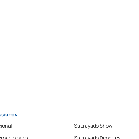
cciones
ional
Subrayado Show
ernacionales
Subrayado Deportes