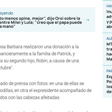
HA
In
leyendo
ad
o menos opine, mejor", dijo Orsi sobre la
y 
 entre Milei y Lula; "creo que el papa puede
na mano"
ab
AL
MT
sa Barbara realizaron una donación a la
tr
ancieramente a la familia de Patrick, y
ha
Ma
 a su segundo hijo, Robin, a causa de una
tubre".
PA
Ex
Po
o de prensa con fotos: en una de ellas se
lo
rodillas, en otra el expresidente acompañado de
de
dos con las cabezas afeitadas.