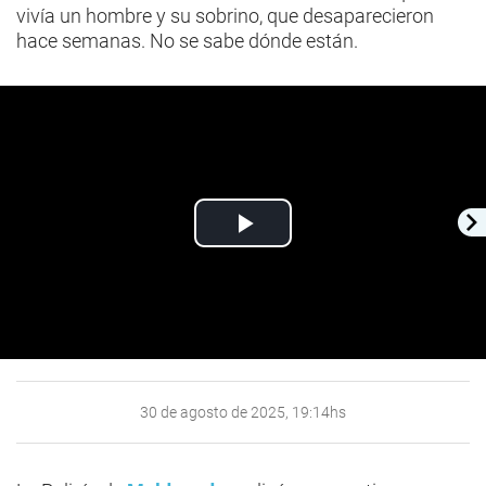
vivía un hombre y su sobrino, que desaparecieron
hace semanas. No se sabe dónde están.
Play
Video
30 de agosto de 2025, 19:14hs