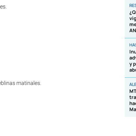
RE
es.
¿Q
vi
me
AN
HA
In
ad
y 
ab
blinas matinales.
AL
MT
tr
ha
Ma