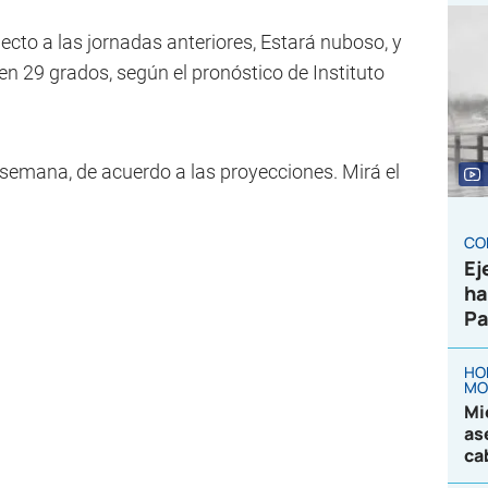
ecto a las jornadas anteriores, Estará nuboso, y
n 29 grados, según el pronóstico de Instituto
 semana, de acuerdo a las proyecciones. Mirá el
CO
Ej
ha
Pa
HO
MO
Mi
as
ca