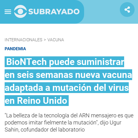
INTERNACIONALES
>
VACUNA
PANDEMIA
BioNTech puede suministrar
en seis semanas nueva vacuna
adaptada a mutación del virus
en Reino Unido
"La belleza de la tecnología del ARN mensajero es que
podemos imitar fielmente la mutación", dijo Ugur
Sahin, cofundador del laboratorio