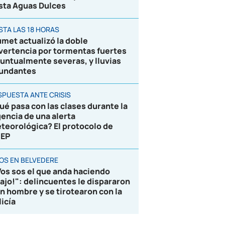
sta Aguas Dulces
STA LAS 18 HORAS
umet actualizó la doble
vertencia por tormentas fuertes
puntualmente severas, y lluvias
undantes
SPUESTA ANTE CRISIS
ué pasa con las clases durante la
gencia de una alerta
teorológica? El protocolo de
EP
ROS EN BELVEDERE
Vos sos el que anda haciendo
lajo!": delincuentes le dispararon
un hombre y se tirotearon con la
licía