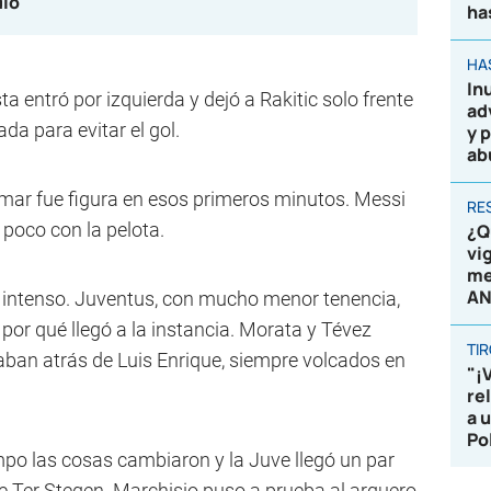
dio
ha
HA
In
sta entró por izquierda y dejó a Rakitic solo frente
ad
da para evitar el gol.
y 
ab
mar fue figura en esos primeros minutos. Messi
RE
poco con la pelota.
¿Q
vi
me
AN
 intenso. Juventus, con mucho menor tenencia,
por qué llegó a la instancia. Morata y Tévez
TI
aban atrás de Luis Enrique, siempre volcados en
"¡
re
a 
Po
mpo las cosas cambiaron y la Juve llegó un par
 Ter Stegen. Marchisio puso a prueba al arquero