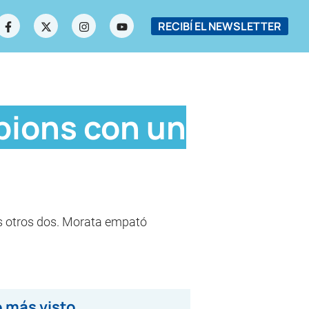
RECIBÍ EL NEWSLETTER
pions con un
los otros dos. Morata empató
 más visto