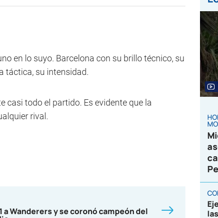
o en lo suyo. Barcelona con su brillo técnico, su
 táctica, su intensidad.
 casi todo el partido. Es evidente que la
alquier rival.
HO
MO
Mi
as
ca
Pe
CO
Ej
-1 a Wanderers y se coronó campeón del
la