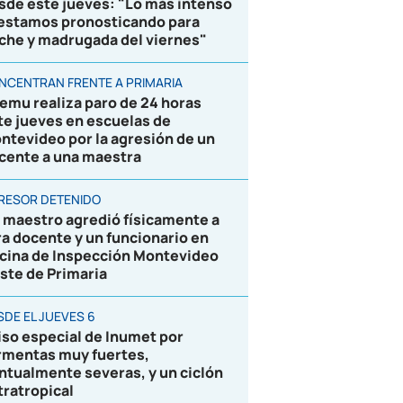
sde este jueves: "Lo más intenso
 estamos pronosticando para
che y madrugada del viernes"
NCENTRAN FRENTE A PRIMARIA
emu realiza paro de 24 horas
te jueves en escuelas de
ntevideo por la agresión de un
cente a una maestra
RESOR DETENIDO
 maestro agredió físicamente a
ra docente y un funcionario en
icina de Inspección Montevideo
ste de Primaria
SDE EL JUEVES 6
iso especial de Inumet por
rmentas muy fuertes,
ntualmente severas, y un ciclón
tratropical