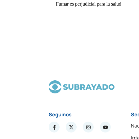
Seguinos
Se
Nac
Int