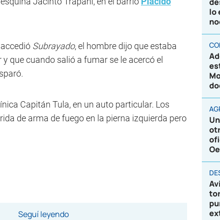
esquina Jacinto Trápani, en el barrio
Plácido
de
lo
no
CO
e accedió
Subrayado
, el hombre dijo que estaba
Ad
r y que cuando salió a fumar se le acercó el
es
isparó.
Mo
do
línica Capitán Tula, en un auto particular. Los
AG
rida de arma de fuego en la pierna izquierda pero
Un
ot
of
Oe
DE
Av
to
pu
ex
Seguí leyendo