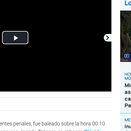
Lo
Play
Video
HO
MO
Mi
as
ca
Pe
ME
ntes penales, fue baleado sobre la hora 00:10
In