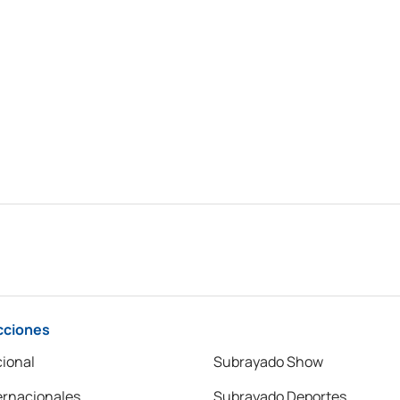
cciones
ional
Subrayado Show
ernacionales
Subrayado Deportes