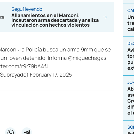
Seguí leyendo
CA
Allanamientos en el Marconi:
Un
incautaron arma descartada y analiza
tr
vinculación con hechos violentos
ca
DE
 Marconi: la Policía busca un arma 9mm que se
Av
to
y un joven detenido. Informa
@miguechagas
pu
itter.com/r9r79bA4fJ
ex
@Subrayado)
February 17, 2025
JO
Ab
as
Cr
di
el
SO
Es