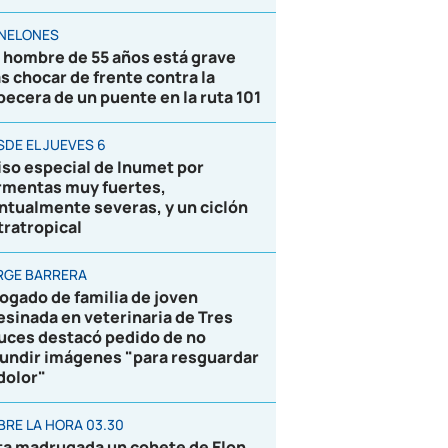
NELONES
 hombre de 55 años está grave
as chocar de frente contra la
becera de un puente en la ruta 101
SDE EL JUEVES 6
iso especial de Inumet por
rmentas muy fuertes,
ntualmente severas, y un ciclón
tratropical
RGE BARRERA
ogado de familia de joven
esinada en veterinaria de Tres
uces destacó pedido de no
fundir imágenes "para resguardar
 dolor"
BRE LA HORA 03.30
ta madrugada un cohete de Elon