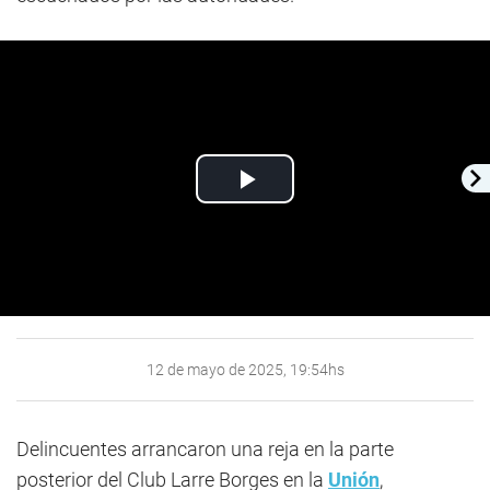
Play
Video
12 de mayo de 2025, 19:54hs
Delincuentes arrancaron una reja en la parte
posterior del Club Larre Borges en la
Unión
,