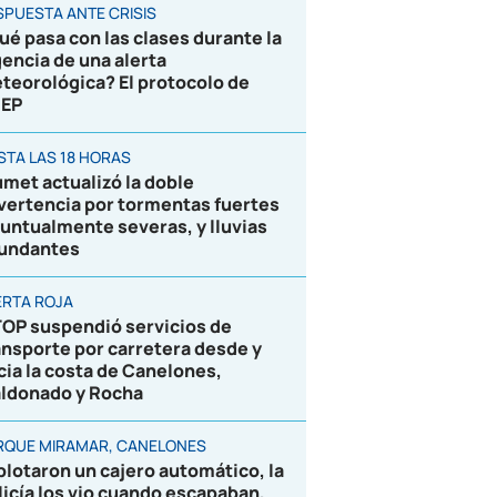
SPUESTA ANTE CRISIS
ué pasa con las clases durante la
gencia de una alerta
teorológica? El protocolo de
EP
STA LAS 18 HORAS
umet actualizó la doble
vertencia por tormentas fuertes
puntualmente severas, y lluvias
undantes
ERTA ROJA
OP suspendió servicios de
ansporte por carretera desde y
cia la costa de Canelones,
ldonado y Rocha
RQUE MIRAMAR, CANELONES
plotaron un cajero automático, la
licía los vio cuando escapaban,