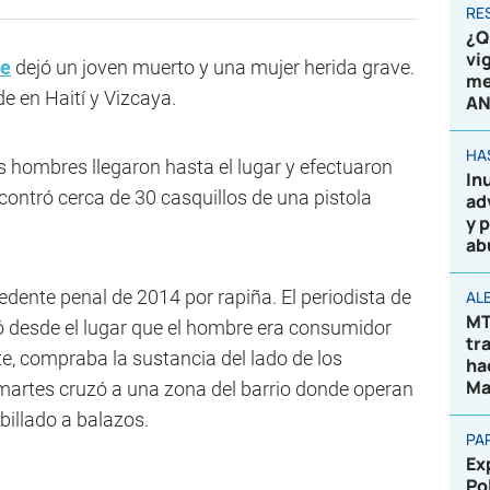
RE
¿Q
vi
te
dejó un joven muerto y una mujer herida grave.
me
e en Haití y Vizcaya.
AN
HA
os hombres llegaron hasta el lugar y efectuaron
In
ncontró cerca de 30 casquillos de una pistola
ad
y 
ab
dente penal de 2014 por rapiña. El periodista de
AL
MT
ó desde el lugar que el hombre era consumidor
tr
e, compraba la sustancia del lado de los
ha
Ma
 martes cruzó a una zona del barrio donde operan
billado a balazos.
PA
Ex
Po