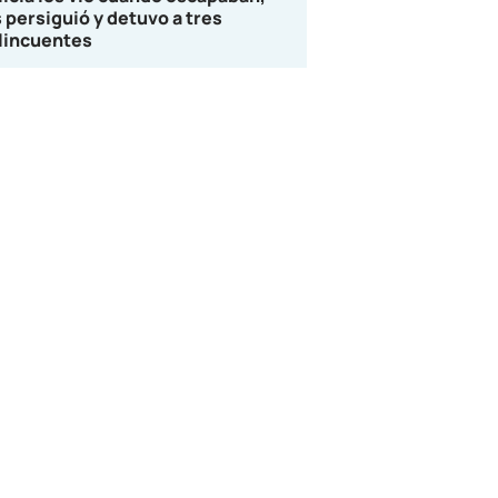
s persiguió y detuvo a tres
lincuentes