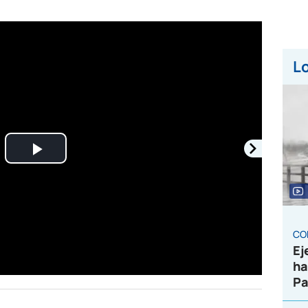
Lo
Play
Video
CO
Ej
ha
Pa