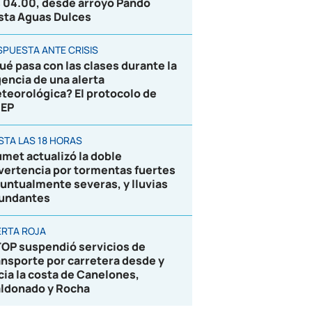
s 04.00, desde arroyo Pando
sta Aguas Dulces
SPUESTA ANTE CRISIS
ué pasa con las clases durante la
gencia de una alerta
teorológica? El protocolo de
EP
STA LAS 18 HORAS
umet actualizó la doble
vertencia por tormentas fuertes
puntualmente severas, y lluvias
undantes
ERTA ROJA
OP suspendió servicios de
ansporte por carretera desde y
cia la costa de Canelones,
ldonado y Rocha