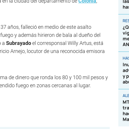
da en la ciudad del departamento de
Colonia
,
la
ha
RE
 37 años, falleció en medio de este asalto
¿Q
vi
fuego y además hirieron de bala al dueño del
me
ó a
Subrayado
el corresponsal Willy Artus, está
AN
uricio Arnejo, locutor de una reconocida emisora
HA
In
ad
y 
uma de dinero que ronda los 80 y 100 mil pesos y
ab
endido fuego en zonas cercanas al lugar.
AL
MT
tr
ha
Ma