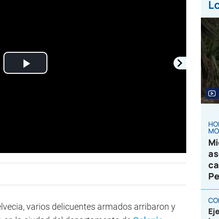
Lo
Play
Video
HO
MO
Mi
as
ca
Pe
CO
lvecia, varios delicuentes armados arribaron y
Ej