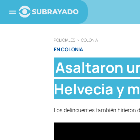
POLICIALES
>
COLONIA
EN COLONIA
Asaltaron u
Helvecia y m
Los delincuentes también hirieron de