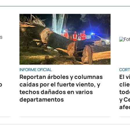
INFORME OFICIAL
CORT
Reportan árboles y columnas
El 
o
caídas por el fuerte viento, y
cli
techos dañados en varios
tod
departamentos
y C
afe