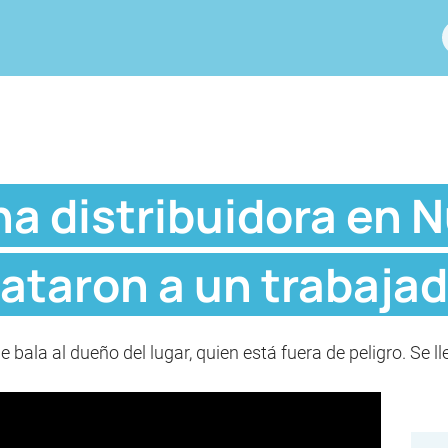
na distribuidora en 
ataron a un trabaja
 bala al dueño del lugar, quien está fuera de peligro. Se l