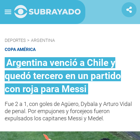
DEPORTES
>
ARGENTINA
COPA AMÉRICA
Argentina venció a Chile y
quedó tercero en un partido
con roja para Messi
Fue 2 a 1, con goles de Agüero, Dybala y Arturo Vidal
de penal. Por empujones y forcejeos fueron
expulsados los capitanes Messi y Medel.