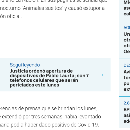
Mi
as
w nocturno "Animales sueltos" y causó estupor a
ca
ón oficial.
AG
Un
ot
of
Oe
Seguí leyendo
DE
Justicia ordenó apertura de
Av
dispositivos de Pablo Laurta; son 7
to
teléfonos celulares que serán
pu
periciados este lunes
ex
2.
erencias de prensa que se brindan los lunes,
BP
as
se extendió por tres semanas, había levantado
ad
aria podía haber dado positivo de Covid-19.