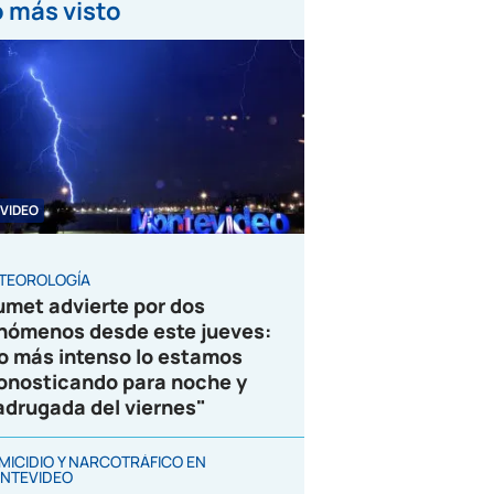
 más visto
VIDEO
TEOROLOGÍA
umet advierte por dos
nómenos desde este jueves:
o más intenso lo estamos
onosticando para noche y
drugada del viernes"
MICIDIO Y NARCOTRÁFICO EN
NTEVIDEO