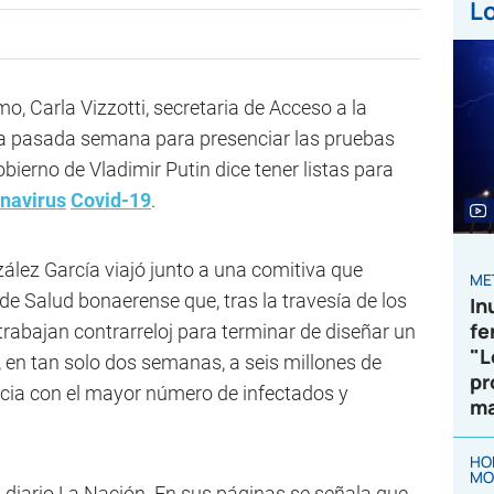
Lo
o, Carla Vizzotti, secretaria de Acceso a la
a pasada semana para presenciar las pruebas
bierno de Vladimir Putin dice tener listas para
navirus
Covid-19
.
ález García viajó junto a una comitiva que
ME
 de Salud bonaerense que, tras la travesía de los
In
fe
 trabajan contrarreloj para terminar de diseñar un
"L
 en tan solo dos semanas, a seis millones de
pr
ncia con el mayor número de infectados y
ma
HO
MO
l diario La Nación. En sus páginas se señala que