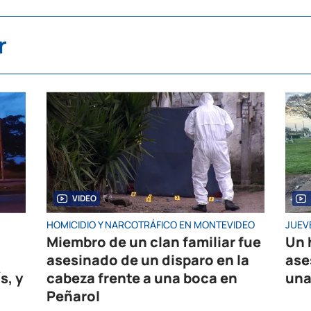
r
VIDEO
HOMICIDIO Y NARCOTRÁFICO EN MONTEVIDEO
JUEV
Miembro de un clan familiar fue
Un 
asesinado de un disparo en la
ase
s, y
cabeza frente a una boca en
una
Peñarol