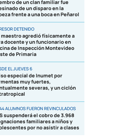
embro de un clan familiar fue
esinado de un disparo en la
beza frente a una boca en Peñarol
RESOR DETENIDO
 maestro agredió físicamente a
ra docente y un funcionario en
icina de Inspección Montevideo
ste de Primaria
SDE EL JUEVES 6
iso especial de Inumet por
rmentas muy fuertes,
ntualmente severas, y un ciclón
tratropical
844 ALUMNOS FUERON REVINCULADOS
S suspenderá el cobro de 3.968
ignaciones familiares a niños y
olescentes por no asistir a clases