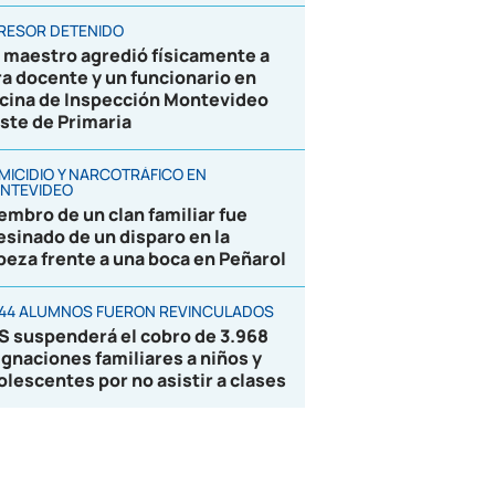
RESOR DETENIDO
 maestro agredió físicamente a
ra docente y un funcionario en
icina de Inspección Montevideo
ste de Primaria
MICIDIO Y NARCOTRÁFICO EN
NTEVIDEO
embro de un clan familiar fue
esinado de un disparo en la
beza frente a una boca en Peñarol
844 ALUMNOS FUERON REVINCULADOS
S suspenderá el cobro de 3.968
ignaciones familiares a niños y
olescentes por no asistir a clases