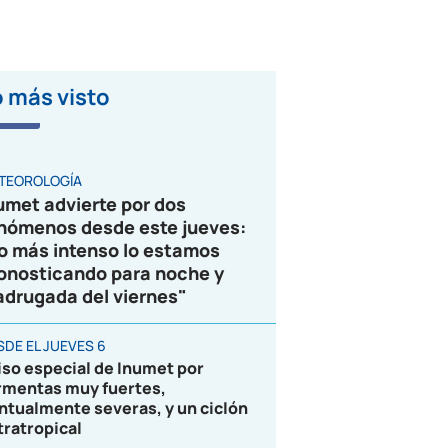
 más visto
VIDEO
TEOROLOGÍA
umet advierte por dos
nómenos desde este jueves:
o más intenso lo estamos
onosticando para noche y
drugada del viernes"
SDE EL JUEVES 6
iso especial de Inumet por
rmentas muy fuertes,
ntualmente severas, y un ciclón
tratropical