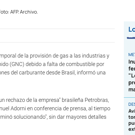
Lo
ME
mporal de la provisión de gas a las industrias y
In
ido (GNC) debido a falta de combustible por
fe
nes del carburante desde Brasil, informó una
"L
pr
ma
un rechazo de la empresa" brasileña Petrobras,
DE
nuel Adorni en conferencia de prensa, al tiempo
Av
rminó solucionando", sin dar mayores detalles
to
pu
ex