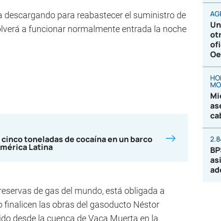
AG
a descargando para reabastecer el suministro de
Un
volverá a funcionar normalmente entrada la noche
ot
of
Oe
HO
MO
Mi
as
ca
 cinco toneladas de cocaína en un barco
2.
mérica Latina
BP
as
ad
reservas de gas del mundo, está obligada a
 finalicen las obras del gasoducto Néstor
uido desde la cuenca de Vaca Muerta en la