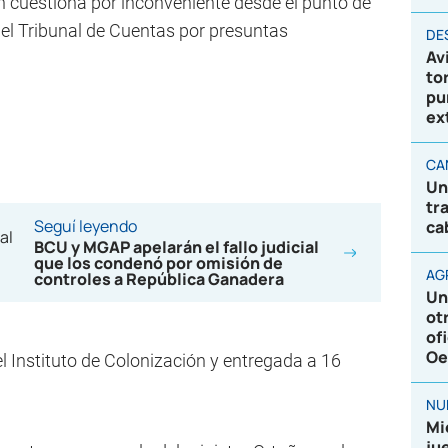
ón cuestiona por inconveniente desde el punto de
del Tribunal de Cuentas por presuntas
DE
Av
to
pu
ex
CA
Un
tr
Seguí leyendo
ca
BCU y MGAP apelarán el fallo judicial
que los condenó por omisión de
AG
controles a República Ganadera
Un
ot
of
Oe
l Instituto de Colonización y entregada a 16
NU
Mi
ju