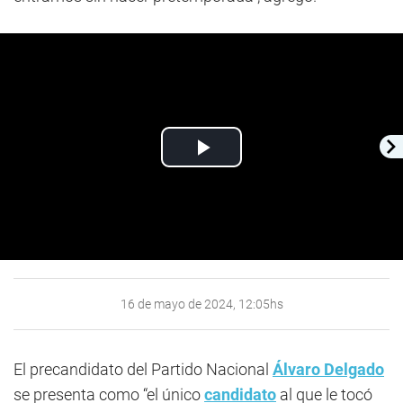
Play
Video
16 de mayo de 2024, 12:05hs
El precandidato del Partido Nacional
Álvaro Delgado
se presenta como “el único
candidato
al que le tocó