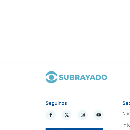
Seguinos
Se
Nac
Int