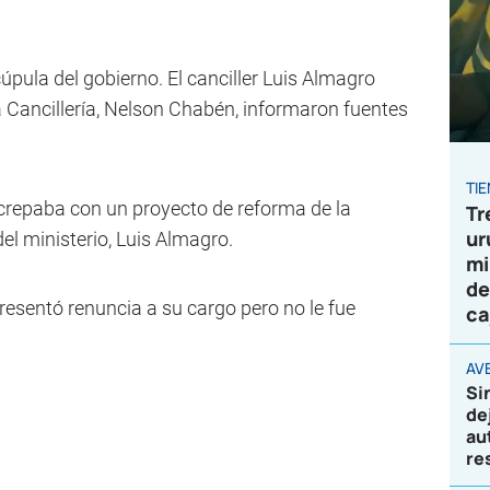
pula del gobierno. El canciller Luis Almagro
a Cancillería, Nelson Chabén, informaron fuentes
TI
crepaba con un proyecto de reforma de la
Tr
ur
del ministerio, Luis Almagro.
mi
de
resentó renuncia a su cargo pero no le fue
ca
AVE
Si
de
au
re