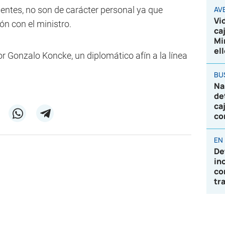
fuentes, no son de carácter personal ya que
AV
Vi
n con el ministro.
ca
Mi
el
r Gonzalo Koncke, un diplomático afín a la línea
BU
Na
de
ca
co
EN
De
in
co
tr