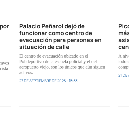
 por
Palacio Peñarol dejó de
Pic
funcionar como centro de
más
evacuación para personas en
asi
situación de calle
cen
El centro de evacuación ubicado en el
A nive
Polideportivo de la escuela policial y el del
todo e
raves
aeropuerto viejo, son los únicos que aún siguen
compu
 isla
activos.
21 DE
27 DE SEPTIEMBRE DE 2025 - 15:53