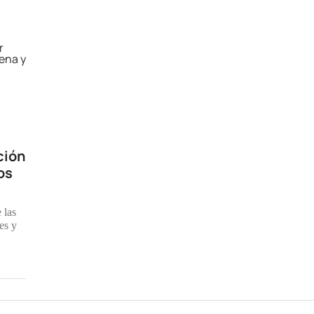
ción
os
 las
es y