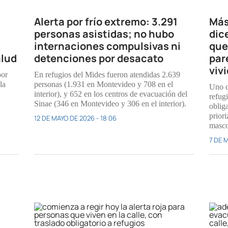
Alerta por frío extremo: 3.291
Más
personas asistidas; no hubo
dic
internaciones compulsivas ni
que
alud
detenciones por desacato
par
viv
por
En refugios del Mides fueron atendidas 2.639
la
personas (1.931 en Montevideo y 708 en el
Uno d
interior), y 652 en los centros de evacuación del
refug
Sinae (346 en Montevideo y 306 en el interior).
obliga
prior
12 DE MAYO DE 2026 - 18:06
masco
7 DE 