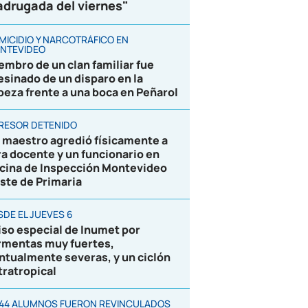
drugada del viernes"
MICIDIO Y NARCOTRÁFICO EN
NTEVIDEO
embro de un clan familiar fue
esinado de un disparo en la
beza frente a una boca en Peñarol
RESOR DETENIDO
 maestro agredió físicamente a
ra docente y un funcionario en
icina de Inspección Montevideo
ste de Primaria
SDE EL JUEVES 6
iso especial de Inumet por
rmentas muy fuertes,
ntualmente severas, y un ciclón
tratropical
844 ALUMNOS FUERON REVINCULADOS