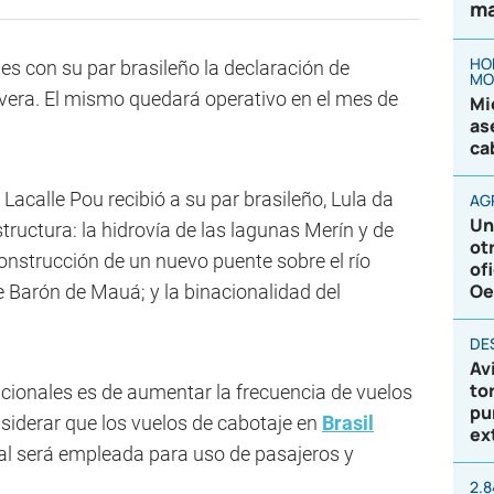
ma
HO
es con su par brasileño la declaración de
MO
ivera. El mismo quedará operativo en el mes de
Mi
as
ca
 Lacalle Pou recibió a su par brasileño, Lula da
AG
Un
tructura: la hidrovía de las lagunas Merín y de
ot
construcción de un nuevo puente sobre el río
of
Oe
e Barón de Mauá; y la binacionalidad del
DE
Av
to
acionales es de aumentar la frecuencia de vuelos
pu
siderar que los vuelos de cabotaje en
Brasil
ex
al será empleada para uso de pasajeros y
2.