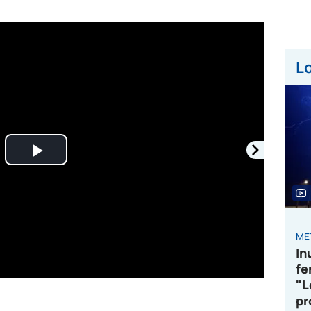
Lo
Play
Video
ME
In
fe
"L
pr