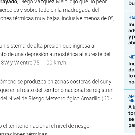
rayado
, Diego Vázquez Melo, dijo que "lo peor"
Du
miércoles y sobre todo en la madrugada del
HA
ciones térmicas muy bajas, inclusive menos de 0º,
In
ad
y 
ab
 un sistema de alta presión que ingresa al
ento de una depresión atmosférica al sureste del
ME
l SW y W entre 75 - 100 km/h.
In
de
lo
enómeno se produzca en zonas costeras del sur y
no
que en el resto del territorio nacional se registren
AM
 del Nivel de Riesgo Meteorológico Amarillo (60 -
ME
A 
to
se
pa
l territorio nacional el nivel de riesgo
ensaciones térmicas.