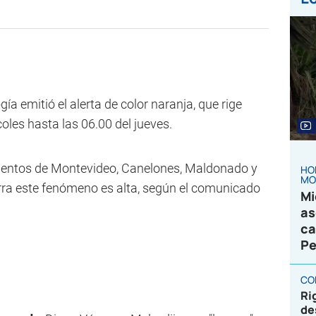
a emitió el alerta de color naranja, que rige
oles hasta las 06.00 del jueves.
mentos de Montevideo, Canelones, Maldonado y
HO
MO
rra este fenómeno es alta, según el comunicado
Mi
as
ca
Pe
CO
Ri
de