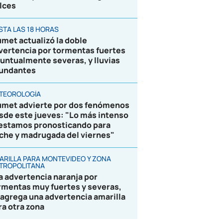
lces
STA LAS 18 HORAS
umet actualizó la doble
vertencia por tormentas fuertes
puntualmente severas, y lluvias
undantes
TEOROLOGÍA
umet advierte por dos fenómenos
sde este jueves: "Lo más intenso
 estamos pronosticando para
che y madrugada del viernes"
ARILLA PARA MONTEVIDEO Y ZONA
TROPOLITANA
la advertencia naranja por
rmentas muy fuertes y severas,
 agrega una advertencia amarilla
ra otra zona