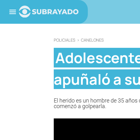
POLICIALES
>
CANELONES
Adolescente
apuñaló a s
El herido es un hombre de 35 años 
comenzó a golpearla.