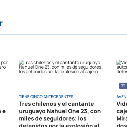
r
TIENE CINCO ANTECEDENTES
AVEN
Tres chilenos y el cantante
Vid
n e
uruguayo Nahuel One 23, con
caj
miles de seguidores; los
Mir
detenidos por la explosión al
dos