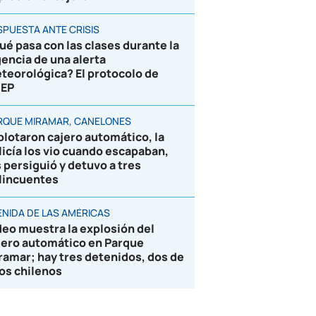
SPUESTA ANTE CRISIS
ué pasa con las clases durante la
gencia de una alerta
teorológica? El protocolo de
EP
RQUE MIRAMAR, CANELONES
plotaron cajero automático, la
licía los vio cuando escapaban,
s persiguió y detuvo a tres
lincuentes
ENIDA DE LAS AMÉRICAS
deo muestra la explosión del
jero automático en Parque
ramar; hay tres detenidos, dos de
los chilenos