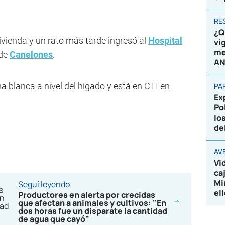
RE
¿Q
 vivienda y un rato más tarde ingresó al
Hospital
vi
me
 de
Canelones
.
AN
a blanca a nivel del hígado y está en CTI en
PA
Ex
Po
lo
de
AV
Vi
ca
Mi
Seguí leyendo
el
Productores en alerta por crecidas
que afectan a animales y cultivos: "En
dos horas fue un disparate la cantidad
de agua que cayó"