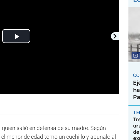
Play
Video
CO
Ej
ha
Pa
TI
Tr
ur
jer quien salió en defensa de su madre. Según
de
, el menor de edad tomó un cuchillo y apuñaló al
ex