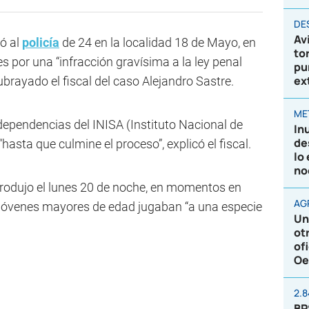
DE
Av
ó al
policía
de 24 en la localidad 18 de Mayo, en
to
es por una “infracción gravísima a la ley penal
pu
ex
ubrayado el fiscal del caso Alejandro Sastre.
ME
dependencias del INISA (Instituto Nacional de
In
de
“hasta que culmine el proceso”, explicó el fiscal.
lo
no
 produjo el lunes 20 de noche, en momentos en
AG
 jóvenes mayores de edad jugaban “a una especie
Un
ot
of
Oe
2.
BP