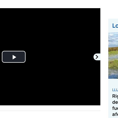
Lo
Play
Video
LL
Ri
de
fu
af