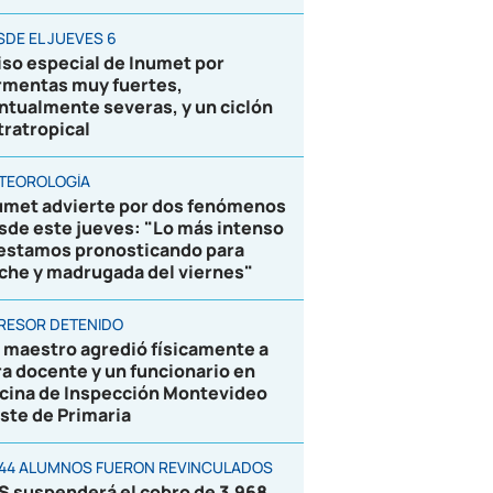
SDE EL JUEVES 6
iso especial de Inumet por
rmentas muy fuertes,
ntualmente severas, y un ciclón
tratropical
TEOROLOGÍA
umet advierte por dos fenómenos
sde este jueves: "Lo más intenso
 estamos pronosticando para
che y madrugada del viernes"
RESOR DETENIDO
 maestro agredió físicamente a
ra docente y un funcionario en
icina de Inspección Montevideo
ste de Primaria
844 ALUMNOS FUERON REVINCULADOS
S suspenderá el cobro de 3.968