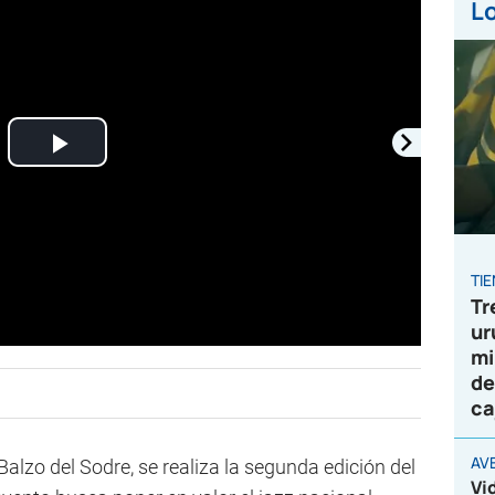
Lo
Play
Video
TI
Tr
ur
mi
de
ca
AV
alzo del Sodre, se realiza la segunda edición del
Vi