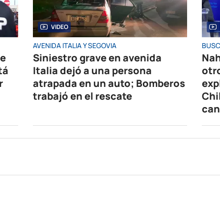
VIDEO
AVENIDA ITALIA Y SEGOVIA
BUSC
de
Siniestro grave en avenida
Nah
tá
Italia dejó a una persona
otr
r
atrapada en un auto; Bomberos
exp
trabajó en el rescate
Chi
can