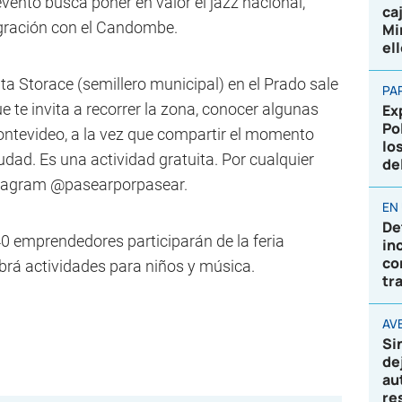
evento busca poner en valor el jazz nacional,
ca
gración con el Candombe.
Mi
el
nta Storace (semillero municipal) en el Prado sale
PA
 te invita a recorrer la zona, conocer algunas
Ex
Po
ontevideo, a la vez que compartir el momento
lo
udad. Es una actividad gratuita. Por cualquier
de
stagram @pasearporpasear.
EN
De
40 emprendedores participarán de la feria
in
co
rá actividades para niños y música.
tr
AVE
Si
de
au
re