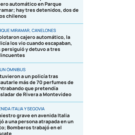
jero automático en Parque
ramar; hay tres detenidos, dos de
los chilenos
RQUE MIRAMAR, CANELONES
plotaron cajero automático, la
licía los vio cuando escapaban,
s persiguió y detuvo a tres
lincuentes
 UN ÓMNIBUS
tuvieron a un policía tras
cautarle más de 70 perfumes de
ntrabando que pretendía
asladar de Rivera a Montevideo
NIDA ITALIA Y SEGOVIA
niestro grave en avenida Italia
jó a una persona atrapada en un
to; Bomberos trabajó en el
scate