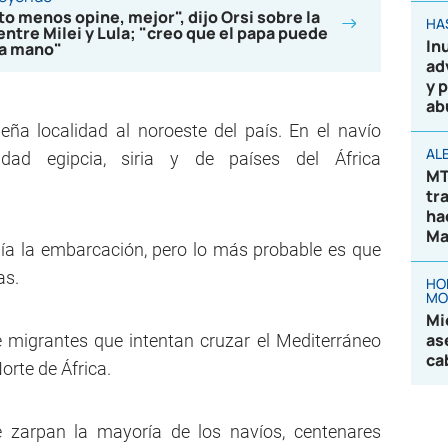
o menos opine, mejor", dijo Orsi sobre la
HA
 entre Milei y Lula; "creo que el papa puede
In
na mano"
ad
y 
ab
ña localidad al noroeste del país. En el navío
AL
idad egipcia, siria y de países del África
MT
tr
ha
Ma
ía la embarcación, pero lo más probable es que
as.
HO
MO
Mi
as
e migrantes que intentan cruzar el Mediterráneo
ca
orte de África.
e zarpan la mayoría de los navíos, centenares