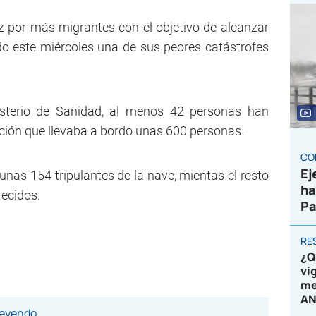
ez por más migrantes con el objetivo de alcanzar
do este miércoles una de sus peores catástrofes
isterio de Sanidad, al menos 42 personas han
ción que llevaba a bordo unas 600 personas.
CO
Ej
as 154 tripulantes de la nave, mientas el resto
ha
recidos.
Pa
RE
¿Q
vi
me
AN
leyendo