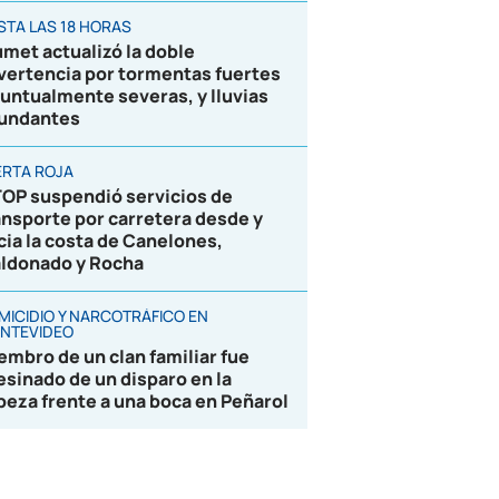
STA LAS 18 HORAS
umet actualizó la doble
vertencia por tormentas fuertes
puntualmente severas, y lluvias
undantes
ERTA ROJA
OP suspendió servicios de
ansporte por carretera desde y
cia la costa de Canelones,
ldonado y Rocha
MICIDIO Y NARCOTRÁFICO EN
NTEVIDEO
embro de un clan familiar fue
esinado de un disparo en la
beza frente a una boca en Peñarol