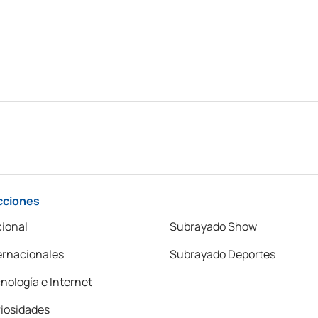
cciones
ional
Subrayado Show
ernacionales
Subrayado Deportes
nología e Internet
iosidades