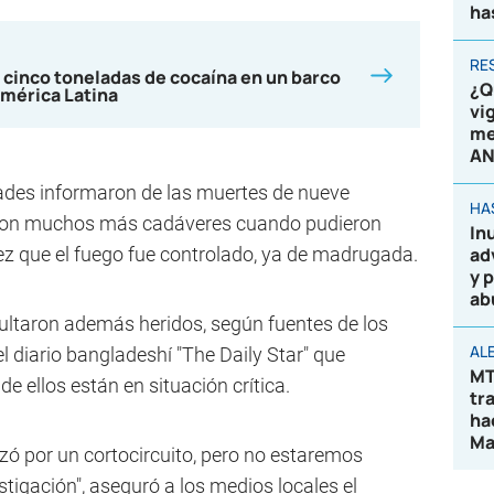
ha
RE
 cinco toneladas de cocaína en un barco
¿Q
mérica Latina
vi
me
AN
ades informaron de las muertes de nueve
HA
aron muchos más cadáveres cuando pudieron
In
vez que el fuego fue controlado, ya de madrugada.
ad
y 
ab
sultaron además heridos, según fuentes de los
AL
el diario bangladeshí "The Daily Star" que
MT
 ellos están en situación crítica.
tr
ha
Ma
 por un cortocircuito, pero no estaremos
tigación", aseguró a los medios locales el