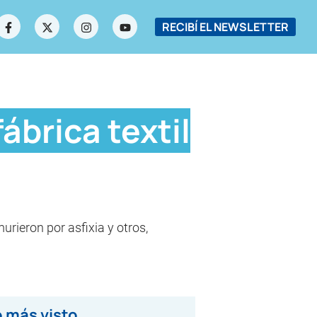
RECIBÍ EL NEWSLETTER
ábrica textil
rieron por asfixia y otros,
 más visto