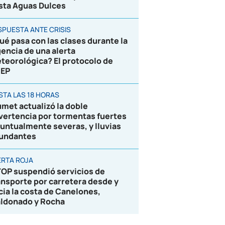
sta Aguas Dulces
SPUESTA ANTE CRISIS
ué pasa con las clases durante la
gencia de una alerta
teorológica? El protocolo de
EP
STA LAS 18 HORAS
umet actualizó la doble
vertencia por tormentas fuertes
puntualmente severas, y lluvias
undantes
ERTA ROJA
OP suspendió servicios de
ansporte por carretera desde y
cia la costa de Canelones,
ldonado y Rocha