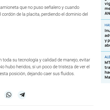
vi
camioneta que no puso señalero y cuando
me
AN
cordón de la placita, perdiendo el dominio del
HA
In
ad
y 
ab
AL
 toda su tecnología y calidad de manejo, evitar
MT
 hubo heridos, sí un poco de tristeza de ver el
tr
ha
sta posición, dejando caer sus fluidos.
Ma