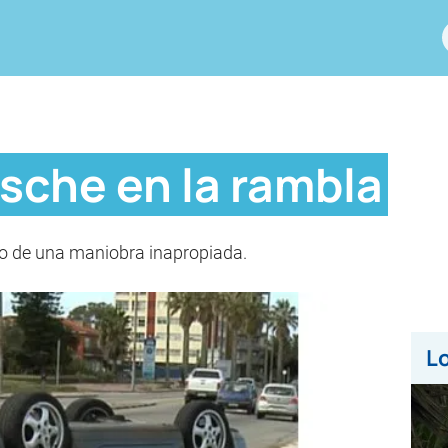
sche en la rambla
to de una maniobra inapropiada.
Lo