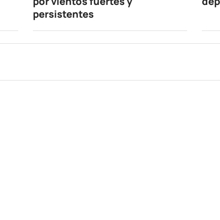
por vientos fuertes y
dep
persistentes