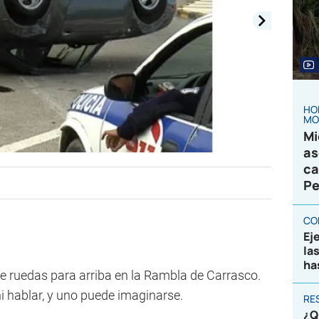
HO
MO
Mi
as
ca
Pe
CO
Ej
la
ha
 ruedas para arriba en la Rambla de Carrasco.
ni hablar, y uno puede imaginarse.
RE
¿Q