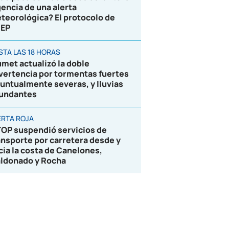
gencia de una alerta
teorológica? El protocolo de
EP
STA LAS 18 HORAS
umet actualizó la doble
vertencia por tormentas fuertes
puntualmente severas, y lluvias
undantes
ERTA ROJA
OP suspendió servicios de
ansporte por carretera desde y
cia la costa de Canelones,
ldonado y Rocha