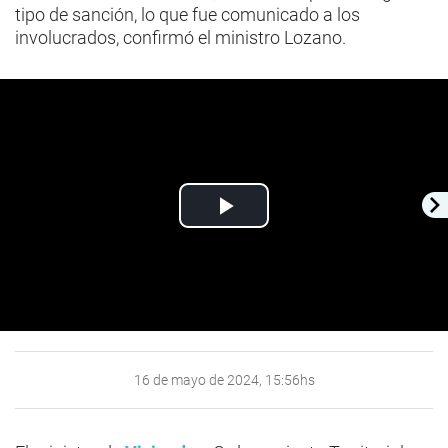
tipo de sanción, lo que fue comunicado a los
involucrados, confirmó el ministro Lozano.
Play
Video
16 de mayo de 2024, 15:56hs