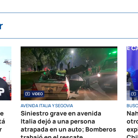
r
VIDEO
AVENIDA ITALIA Y SEGOVIA
BUSC
de
Siniestro grave en avenida
Nah
tá
Italia dejó a una persona
otr
r
atrapada en un auto; Bomberos
exp
trabajó en el rescate
Chi