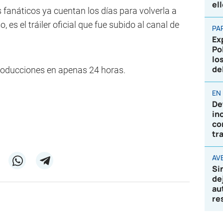
el
 fanáticos ya cuentan los días para volverla a
, es el tráiler oficial que fue subido al canal de
PA
Ex
Po
lo
de
producciones en apenas 24 horas.
EN
De
in
co
tr
AVE
Si
de
au
re