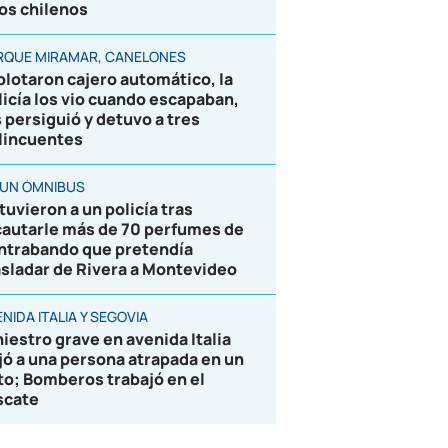
los chilenos
RQUE MIRAMAR, CANELONES
plotaron cajero automático, la
licía los vio cuando escapaban,
s persiguió y detuvo a tres
lincuentes
 UN ÓMNIBUS
tuvieron a un policía tras
cautarle más de 70 perfumes de
ntrabando que pretendía
asladar de Rivera a Montevideo
NIDA ITALIA Y SEGOVIA
niestro grave en avenida Italia
jó a una persona atrapada en un
to; Bomberos trabajó en el
scate