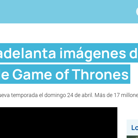
adelanta imágenes d
e Game of Thrones
eva temporada el domingo 24 de abril. Más de 17 millones 
Lo