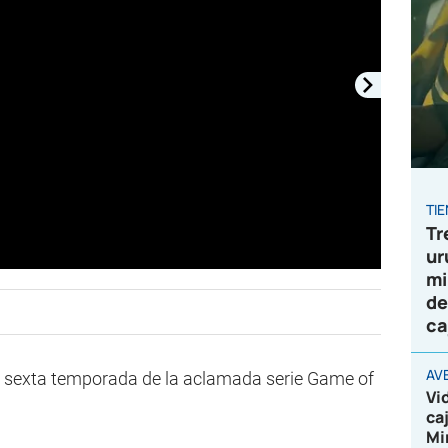
TI
Tr
ur
mi
de
ca
AV
la sexta temporada de la aclamada serie Game of
Vi
ca
Mi