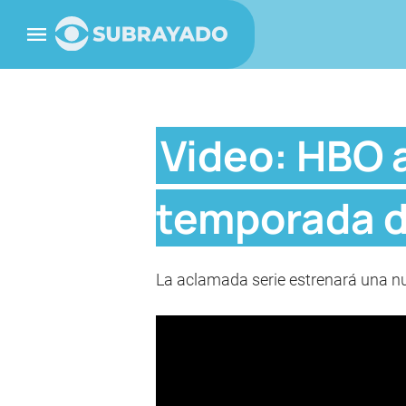
Video: HBO 
temporada d
La aclamada serie estrenará una nu