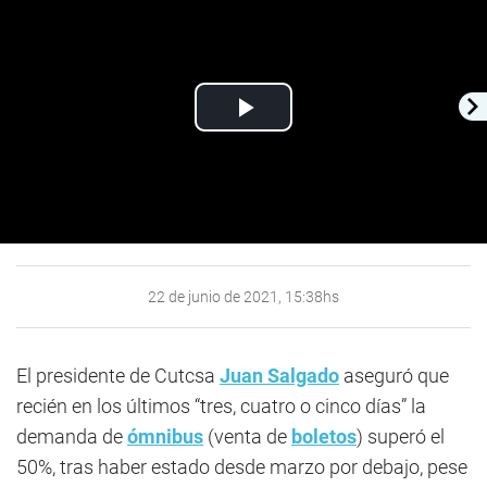
Play
Video
22 de junio de 2021, 15:38hs
El presidente de Cutcsa
Juan Salgado
aseguró que
recién en los últimos “tres, cuatro o cinco días” la
demanda de
ómnibus
(venta de
boletos
) superó el
50%, tras haber estado desde marzo por debajo, pese