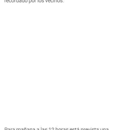
recordado por los vecinos.
Para mañana a las 12 horas está prevista una